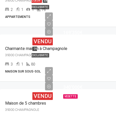
39300 CHAMPAGNOLE
COEUR
EN
EXCLUSIVITE
2
1
1
76
APPARTEMENTS
169'350€
VENDU
Charmante maison à Champagnole
EN
39300 CHAMPAGNOLE
EXCLUSIVITE
3
1
80
MAISON SUR SOUS-SOL
340'000€
VENDU
VEDETTE
Maison de 5 chambres
39300 CHAMPAGNOLE