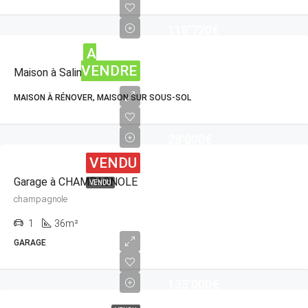
118'720€
A
VENDRE
Maison à Salins-les-Bains
MAISON À RÉNOVER, MAISON SUR SOUS-SOL
28'000€
VENDU
Garage à CHAMPAGNOLE
VENDU
champagnole
1
36m²
GARAGE
135'000€