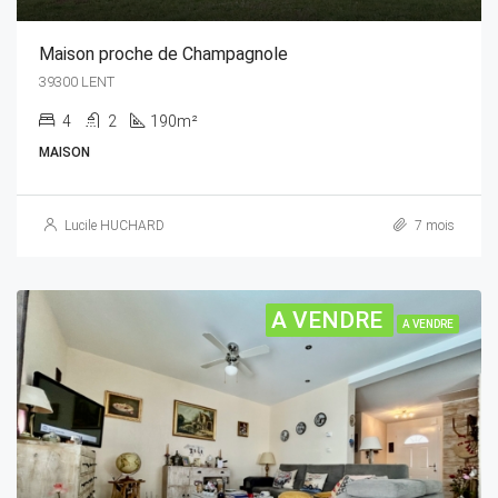
Maison proche de Champagnole
39300 LENT
4
2
190m²
MAISON
Lucile HUCHARD
7 mois
A VENDRE
A VENDRE