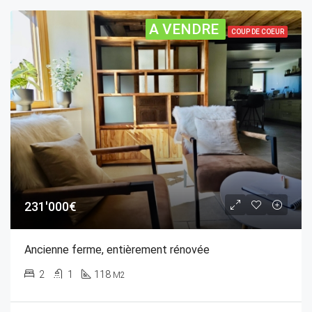
A VENDRE
COUP DE COEUR
231'000€
Ancienne ferme, entièrement rénovée
2
1
118
M2