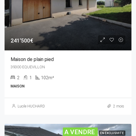
241'500€
Maison de plain pied
39300 EQUEVILLON
2
1
102m²
MAISON
Lucile HUCHARD
2 mois
A VENDRE
EN EXCLUSIVITE