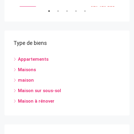
DU
VENDU
VEDETTE
VED
Type de biens
Appartements
340
Maisons
393
maison
Maison sur sous-sol
Maison à rénover