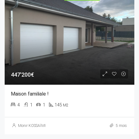
447'200€
Maison familiale !
4
1
1
145
M2
Monir KOSSAÏMI
5 mois