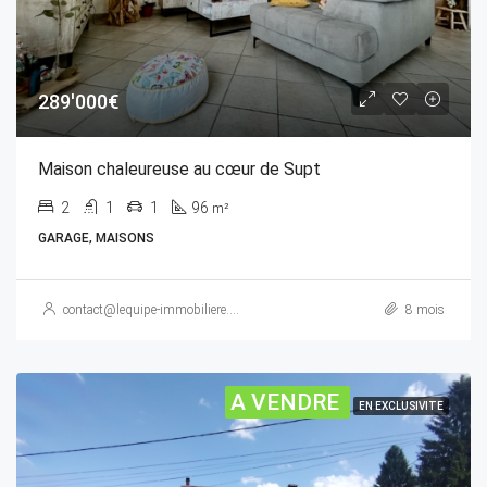
289'000€
Maison chaleureuse au cœur de Supt
2
1
1
96
m²
GARAGE, MAISONS
contact@lequipe-immobiliere.com
8 mois
A VENDRE
EN EXCLUSIVITE