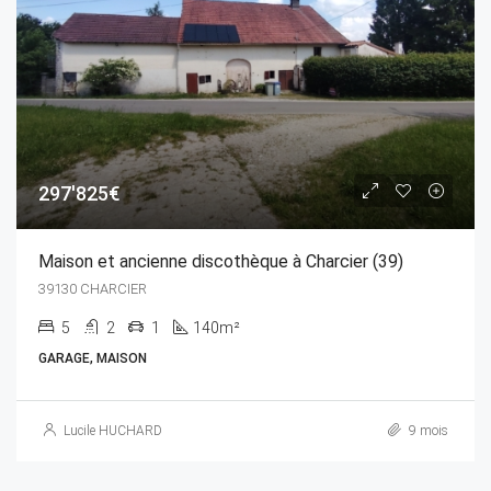
297'825€
Maison et ancienne discothèque à Charcier (39)
39130 CHARCIER
5
2
1
140m²
GARAGE, MAISON
Lucile HUCHARD
9 mois