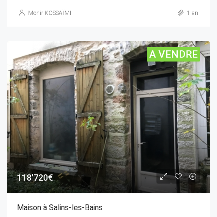
Monir KOSSAÏMI
1 an
A VENDRE
118'720€
Maison à Salins-les-Bains