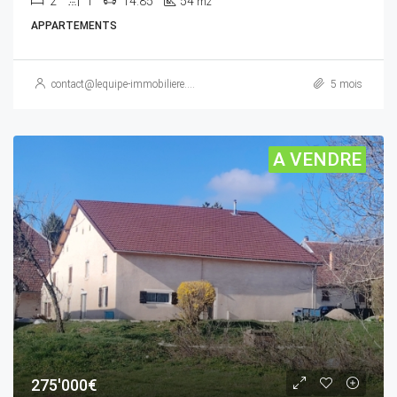
2
1
14.85
54
m2
APPARTEMENTS
contact@lequipe-immobiliere.com
5 mois
A VENDRE
275'000€