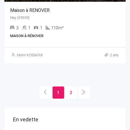
Maison à RENOVER
Ney (39300)
3
1
1
110m²
MAISON À RÉNOVER
Monir KOSSAÏMI
2 ans
1
2
426'400€
En vedette
rue boyse, 39300 Champagnole