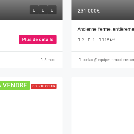
231'000€
Ancienne ferme, entièrem
Plus de détails
2
1
118
M2
5 mois
contact@lequipe-immobiliere.co
A VENDRE
COUP DE COEUR