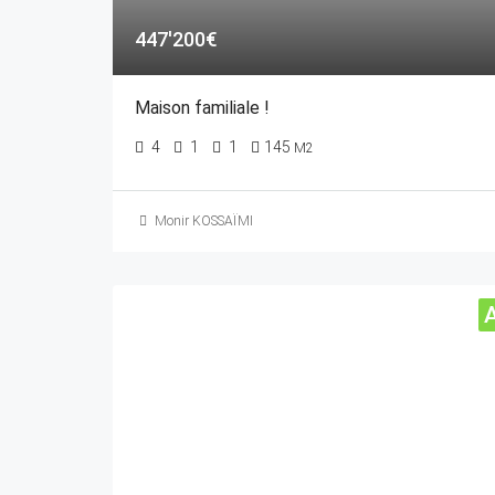
447'200€
Maison familiale !
4
1
1
145
M2
Monir KOSSAÏMI