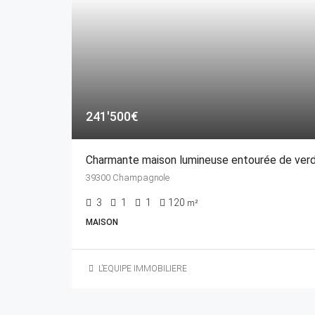
241'500€
Charmante maison lumineuse entourée de ver
39300 Champagnole
3
1
1
120
m²
MAISON
L’EQUIPE IMMOBILIERE