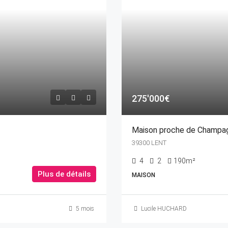
275'000€
Maison proche de Champa
39300 LENT
4
2
190m²
Plus de détails
MAISON
5 mois
Lucile HUCHARD