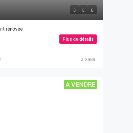
ent rénovée
Plus de détails
m
5 mois
A VENDRE