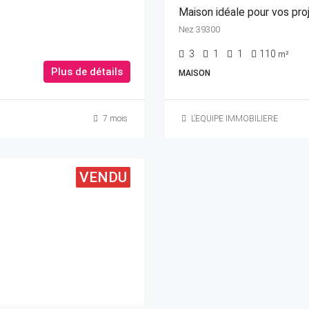
Maison idéale pour vos pro
Nez 39300
3
1
1
110
m²
Plus de détails
MAISON
7 mois
L’EQUIPE IMMOBILIERE
VENDU