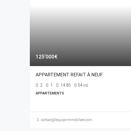
125'000€
APPARTEMENT REFAIT À NEUF
2
1
14.85
54
m2
APPARTEMENTS
contact@lequipe-immobiliere.com