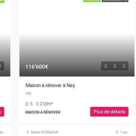
116'600€
Maison à rénover à Ney
ney
5
210m²
s
Plus de détails
MAISON À RÉNOVER
is
Monir KOSSAÏMI
1 an