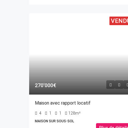
VEND
270'000€
Maison avec rapport locatif
4
1
1
128m²
MAISON SUR SOUS-SOL
Plus de détail