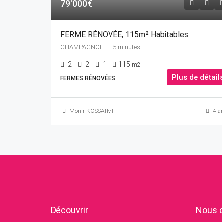
79'000€
FERME RÉNOVÉE, 115m² Habitables
CHAMPAGNOLE + 5 minutes
2
2
1
115
m2
Plus de détail
FERMES RÉNOVÉES
Monir KOSSAÏMI
4 a
Découvrir
Nous 