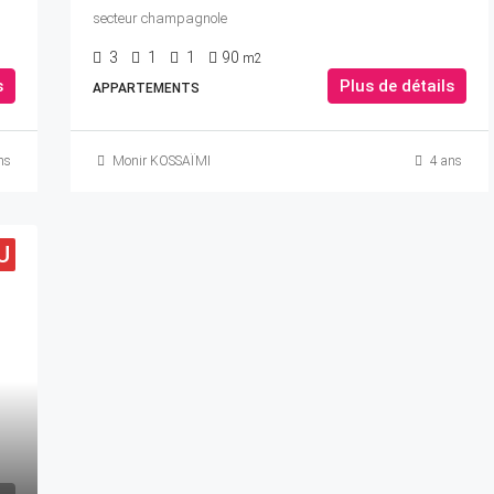
secteur champagnole
3
1
1
90
m2
s
Plus de détails
APPARTEMENTS
ns
Monir KOSSAÏMI
4 ans
U