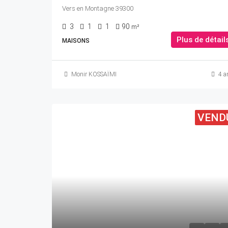
Vers en Montagne 39300
3
1
1
90
m²
Plus de détail
MAISONS
Monir KOSSAÏMI
4 a
VEND