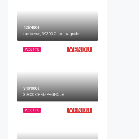
426'400€
rue boyse, 39300 Champagnole
VENDU
VEDETTE
340'000€
39300 CHAMPAGNOLE
VENDU
VEDETTE