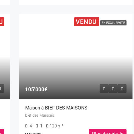
U
VENDU
EN EXCLUSIVITE
105'000€
Maison à BIEF DES MAISONS
bief des Maisons
4
1
120 m²
s
Plus de détails