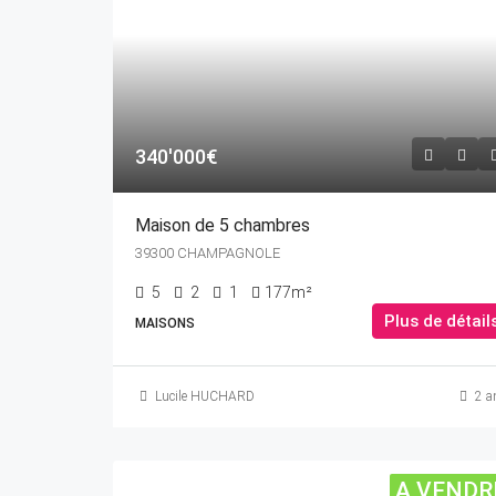
340'000€
Maison de 5 chambres
39300 CHAMPAGNOLE
5
2
1
177m²
Plus de détail
MAISONS
Lucile HUCHARD
2 a
A VENDR