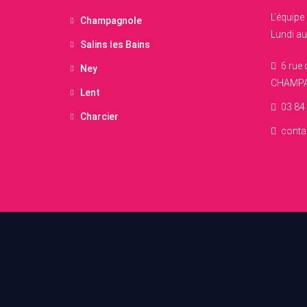
L'équipe
Champagnole
Lundi au
Salins les Bains
6 rue 
Ney
CHAMP
Lent
03 84
Charcier
conta