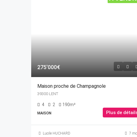
275'000€
Maison proche de Champagnole
39300 LENT
4
2
190m²
Plus de détail
MAISON
Lucile HUCHARD
7 mo