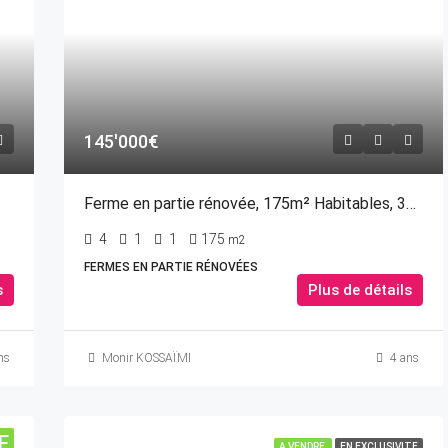
145'000€
Ferme en partie rénovée, 175m² Habitables, 3000m² de terrain
4
1
1
175
m2
FERMES EN PARTIE RÉNOVÉES
s
Plus de détails
ns
Monir KOSSAÏMI
4 ans
E
A VENDRE
EN EXCLUSIVITE