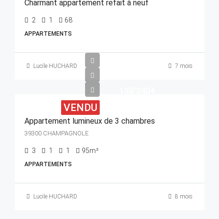
Charmant appartement refait à neuf
2
1
68
APPARTEMENTS
Lucile HUCHARD
7 mois
198'340€
VENDU
Appartement lumineux de 3 chambres
39300 CHAMPAGNOLE
3
1
1
95m²
APPARTEMENTS
Lucile HUCHARD
8 mois