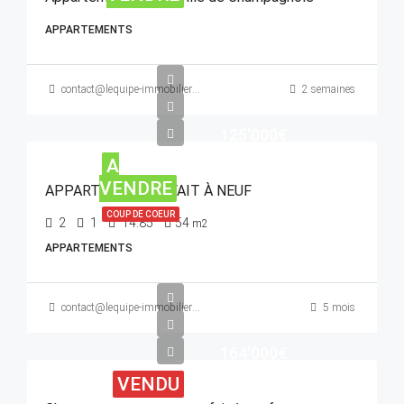
APPARTEMENTS
contact@lequipe-immobiliere.com
2 semaines
125'000€
A
VENDRE
APPARTEMENT REFAIT À NEUF
COUP DE COEUR
2
1
14.85
54
m2
APPARTEMENTS
contact@lequipe-immobiliere.com
5 mois
164'000€
VENDU