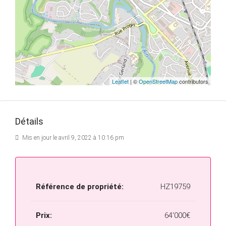
Leaflet
| ©
OpenStreetMap
contributors
Détails
Mis en jour le avril 9, 2022 à 10:16 pm
Référence de propriété:
HZ19759
Prix:
64'000€