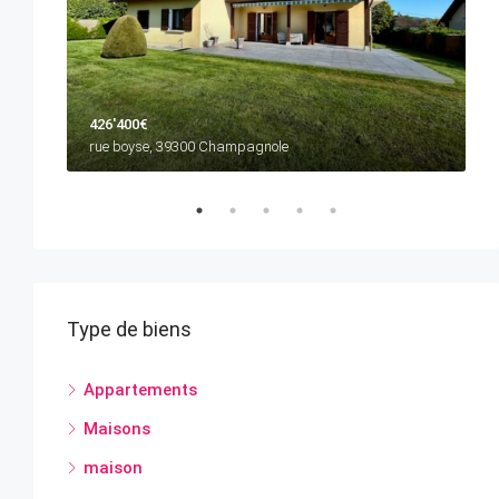
426'400€
3
rue boyse, 39300 Champagnole
3
Type de biens
Appartements
Maisons
maison