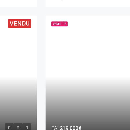
VENDU
VEDETTE
FAI
219'000€