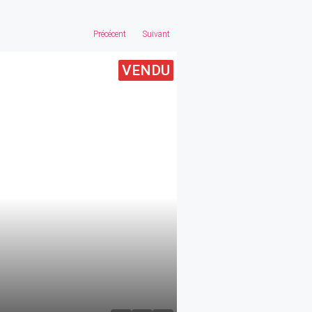
Précécent
Suivant
VENDU