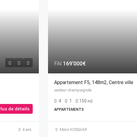
FAI
169'000€
Appartement F5, 148m2, Centre ville
secteur champagnole
4
1
150
m2
lus de détails
APPARTEMENTS
4 ans
Monir KOSSAÏMI