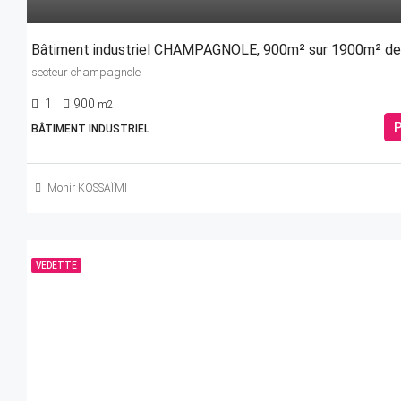
Bâtiment industriel CHAMPAGNOLE, 900m² sur 1900m² de 
secteur champagnole
1
900
m2
P
BÂTIMENT INDUSTRIEL
Monir KOSSAÏMI
VEDETTE