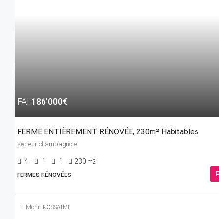
FAI
186'000€
FERME ENTIÈREMENT RÉNOVÉE, 230m² Habitables
secteur champagnole
4
1
1
230
m2
P
FERMES RÉNOVÉES
Monir KOSSAÏMI