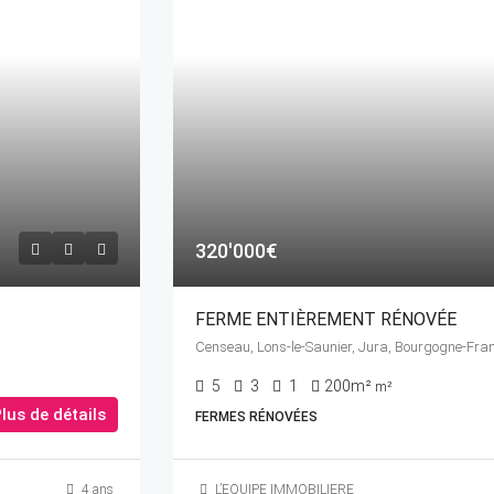
320'000€
FERME ENTIÈREMENT RÉNOVÉE
5
3
1
200m²
m²
lus de détails
FERMES RÉNOVÉES
4 ans
L’EQUIPE IMMOBILIERE