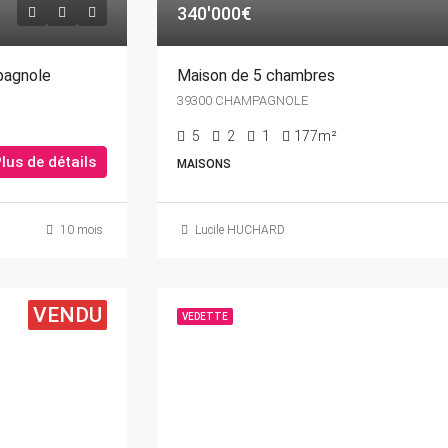
340'000€
pagnole
Maison de 5 chambres
39300 CHAMPAGNOLE
5
2
1
177m²
lus de détails
MAISONS
10 mois
Lucile HUCHARD
VENDU
VEDETTE