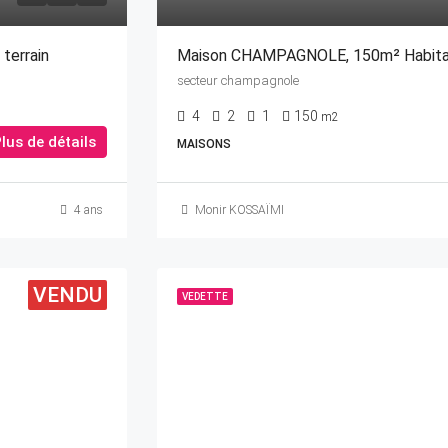
terrain
Maison CHAMPAGNOLE, 150m² Habita
secteur champagnole
4
2
1
150
m2
lus de détails
MAISONS
4 ans
Monir KOSSAÏMI
VENDU
VEDETTE