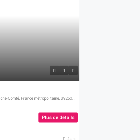
Censeau, Lons-le-Saunier, Jura, Bourgogne-Franche-Comté, France métropolitaine, 39250, France
Plus de détails
4 ans