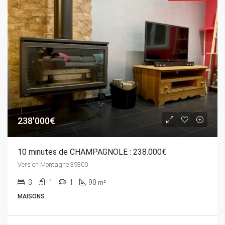
238'000€
10 minutes de CHAMPAGNOLE : 238.000€
Vers en Montagne 39300
3
1
1
90
m²
MAISONS