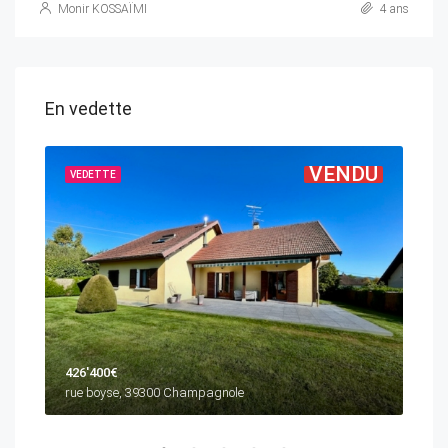
Monir KOSSAÏMI
4 ans
En vedette
DU
VENDU
VEDETTE
VED
426'400€
340
rue boyse, 39300 Champagnole
393