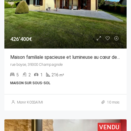
426'400€
Maison familiale spacieuse et lumineuse au cœur de Champagnole
rue boyse, 39300 Champagnole
5
2
1
216
m²
MAISON SUR SOUS-SOL
Monir KOSSAÏMI
10 mois
VENDU